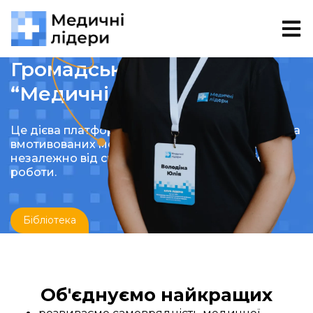
Громадська організація
“Медичні лідери”
Це дієва платформа для об’єднання активних та
вмотивованих медичних фахівців та фахівцинь,
незалежно від спеціалізації, посади чи місця
роботи.
Бібліотека
Об'єднуємо найкращих