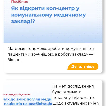
Як відкрити кол-центр у комунальном
Матеріал допоможе зробити комунікацію з
пацієнтами зручнішою, а роботу закладу —
більш...
Детальніше
Погляд медиків та пацієнті
На меті дослідження
було отримати
детальну інформацію
щодо актуальних змін у