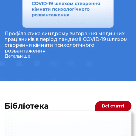
Профілактика синдрому вигорання медичних
працівників в період пандемії COVID-19 шляхом
створення кімнати психологічного
розвантаження
Детальніше
Бібліотека
Всі статті