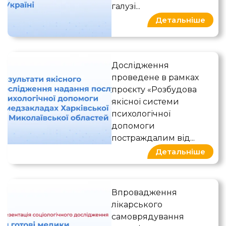
галузі...
Детальніше
Результати якісного досл
Дослідження
проведене в рамках
проєкту «Розбудова
якісної системи
психологічної
допомоги
постраждалим від...
Детальніше
Чи готові медики до сам
Впровадження
лікарського
самоврядування