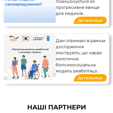
позиціонується як
прогресивне явище
для медиків...
Детальніше
Якісне розвідувальне досл
Дані отримані в рамках
дослідження
ілюструють, що наразі
холістична
біопсихосоціальна
модель реабілітації...
Детальніше
НАШІ ПАРТНЕРИ