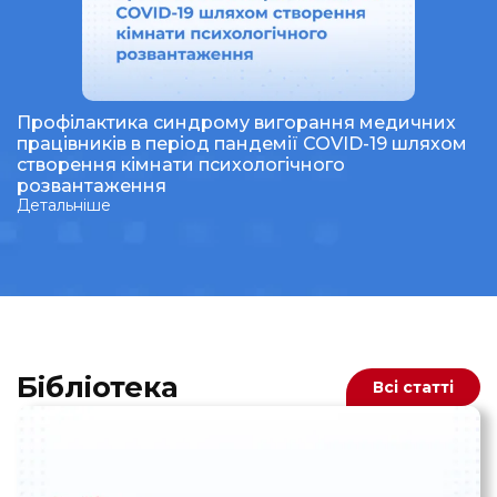
Профілактика синдрому вигорання медичних
працівників в період пандемії COVID-19 шляхом
створення кімнати психологічного
розвантаження
Детальніше
Бібліотека
Всі статті