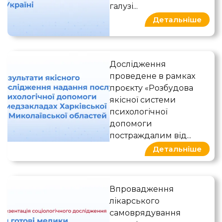
галузі...
Детальніше
Результати якісного досл
Дослідження
проведене в рамках
проєкту «Розбудова
якісної системи
психологічної
допомоги
постраждалим від...
Детальніше
Чи готові медики до сам
Впровадження
лікарського
самоврядування