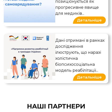
позиціонується як
прогресивне явище
для медиків...
Детальніше
Якісне розвідувальне досл
Дані отримані в рамках
дослідження
ілюструють, що наразі
холістична
біопсихосоціальна
модель реабілітації...
Детальніше
НАШІ ПАРТНЕРИ