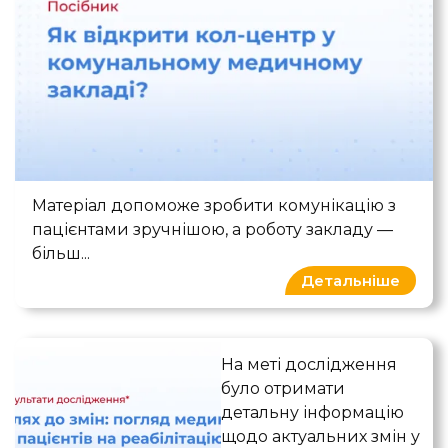
Як відкрити кол-центр у комунальном
Матеріал допоможе зробити комунікацію з
пацієнтами зручнішою, а роботу закладу —
більш...
Детальніше
Погляд медиків та пацієнті
На меті дослідження
було отримати
детальну інформацію
щодо актуальних змін у