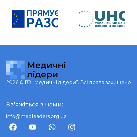
2026 ©
ГО “Медичні лідери”
. Всі права захищено
Зв’яжіться з нами:
info@medleaders.org.ua