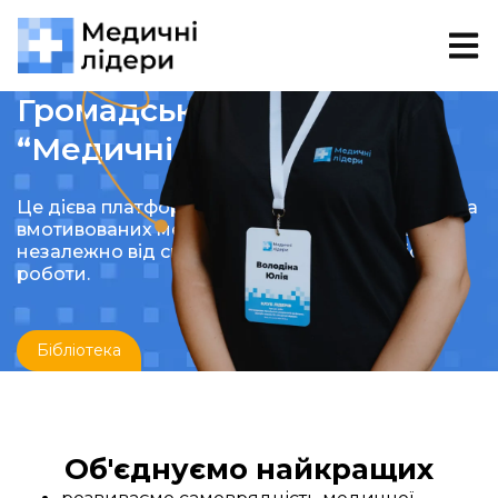
Громадська організація
“Медичні лідери”
Це дієва платформа для об’єднання активних та
вмотивованих медичних фахівців та фахівцинь,
незалежно від спеціалізації, посади чи місця
роботи.
Бібліотека
Об'єднуємо найкращих