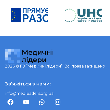
2026 ©
ГО “Медичні лідери”
. Всі права захищено
Зв’яжіться з нами:
info@medleaders.org.ua