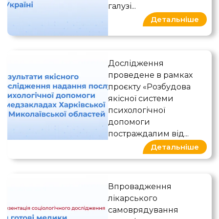
галузі...
Детальніше
Результати якісного досл
Дослідження
проведене в рамках
проєкту «Розбудова
якісної системи
психологічної
допомоги
постраждалим від...
Детальніше
Чи готові медики до сам
Впровадження
лікарського
самоврядування