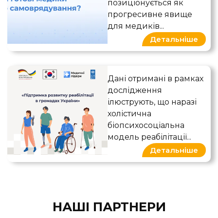
позиціонується як
прогресивне явище
для медиків...
Детальніше
Якісне розвідувальне досл
Дані отримані в рамках
дослідження
ілюструють, що наразі
холістична
біопсихосоціальна
модель реабілітації...
Детальніше
НАШІ ПАРТНЕРИ