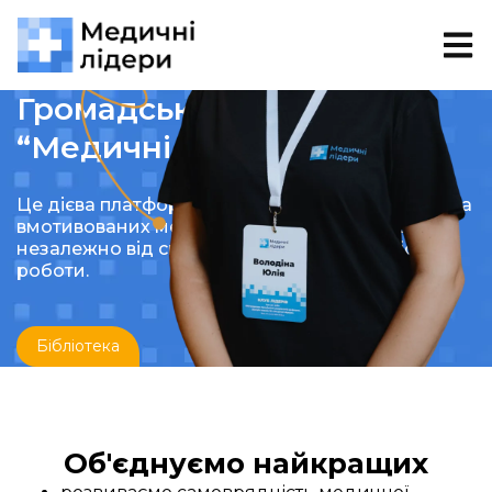
Громадська організація
“Медичні лідери”
Це дієва платформа для об’єднання активних та
вмотивованих медичних фахівців та фахівцинь,
незалежно від спеціалізації, посади чи місця
роботи.
Бібліотека
Об'єднуємо найкращих