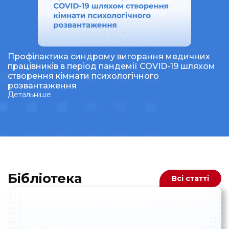
Профілактика синдрому вигорання медичних
працівників в період пандемії COVID-19 шляхом
створення кімнати психологічного
розвантаження
Детальніше
Бібліотека
Всі статті