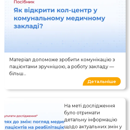
Як відкрити кол-центр у комунальном
Матеріал допоможе зробити комунікацію з
пацієнтами зручнішою, а роботу закладу —
більш...
Детальніше
Погляд медиків та пацієнті
На меті дослідження
було отримати
детальну інформацію
щодо актуальних змін у