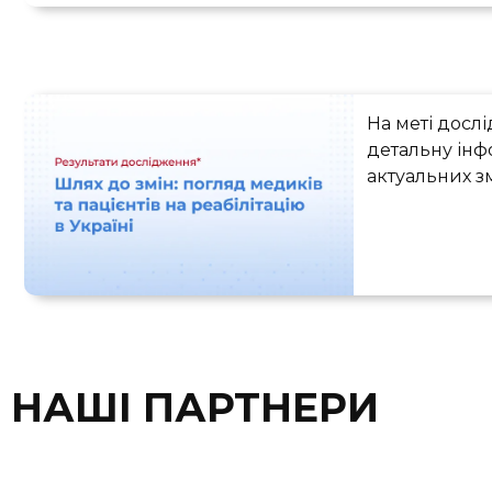
Погляд медикі
На меті досл
детальну ін
актуальних змі
НАШІ ПАРТНЕРИ