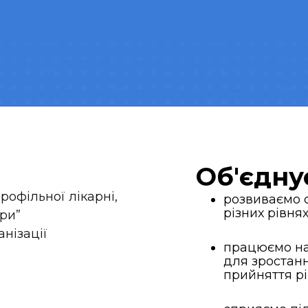
Об'єдн
рофільної лікарні,
розвиваємо 
різних рівня
ри”
нізації
працюємо на
для зростан
прийняття рі