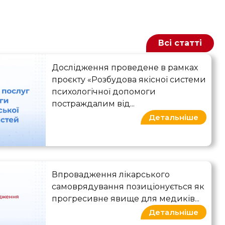
Всі статті
Результати якісного дослідження надан
Дослідження проведене в рамках
проєкту «Розбудова якісної системи
психологічної допомоги
постраждалим від...
Детальніше
Чи готові медики до самоврядування?
Впровадження лікарського
самоврядування позиціонується як
прогресивне явище для медиків...
Детальніше