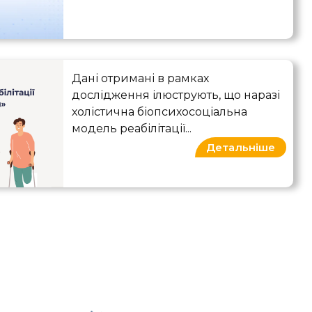
Якісне розвідувальне дослідження уявлен
Дані отримані в рамках
дослідження ілюструють, що наразі
холістична біопсихосоціальна
модель реабілітації...
Детальніше