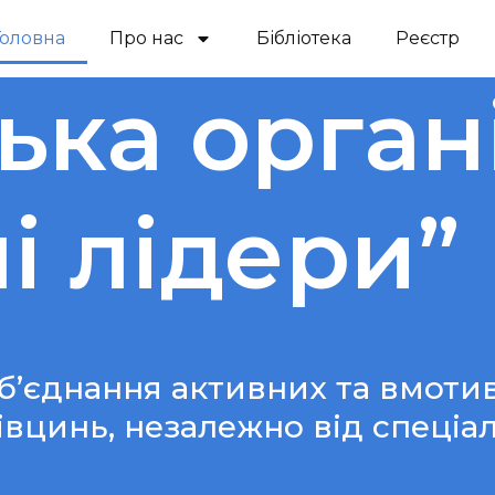
Головна
Про нас
Бібліотека
Реєстр
ька орган
і лідери”
об’єднання активних та вмоти
вцинь, незалежно від спеціалі