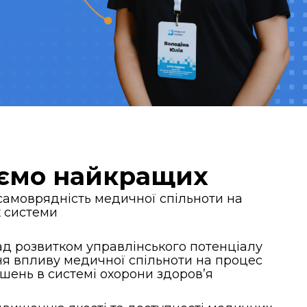
уємо найкращих
самоврядність медичної спільноти на
х системи
д розвитком управлінського потенціалу
ня впливу медичної спільноти на процес
шень в системі охорони здоров’я