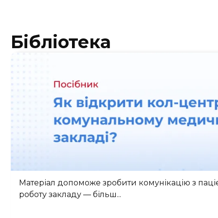
Бібліотека
Як відкрити кол-центр у комунально
Матеріал допоможе зробити комунікацію з паці
роботу закладу — більш...