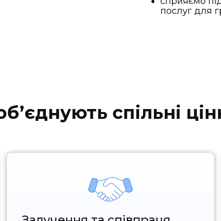
сприяємо пі
послуг для г
обʼєднують спільні цін
Залучення та співпраця