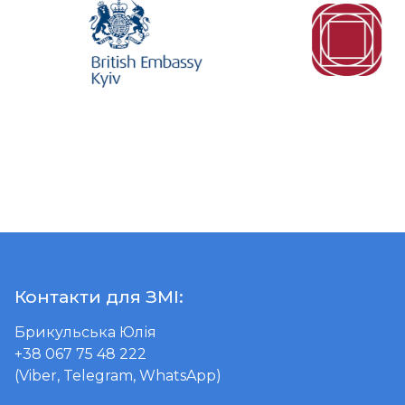
Контакти для ЗМІ:
Брикульська Юлія
+38 067 75 48 222
(Viber, Telegram, WhatsApp)