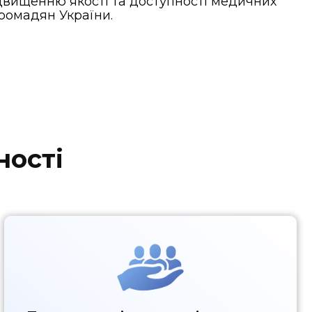
двищенню якості та доступності медичних
ромадян України.
ності