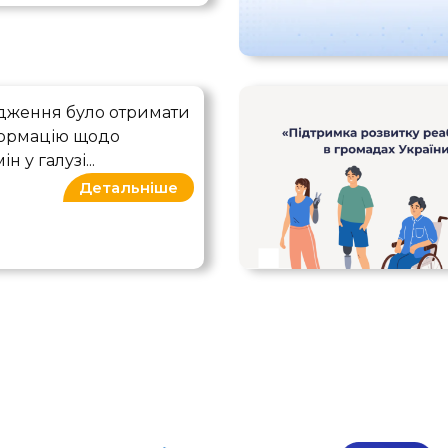
в та пацієнтів на реабілітацію в Україні
ідження було отримати
формацію щодо
н у галузі...
Детальніше