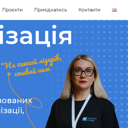
Проєкти
Приєднатись
Контакти
ізація
вованих
зації,