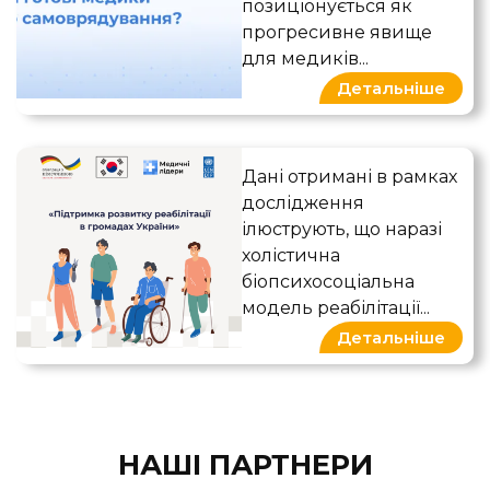
позиціонується як
прогресивне явище
для медиків...
Детальніше
Якісне розвідувальне досл
Дані отримані в рамках
дослідження
ілюструють, що наразі
холістична
біопсихосоціальна
модель реабілітації...
Детальніше
НАШІ ПАРТНЕРИ