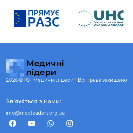
2026 ©
ГО “Медичні лідери”
. Всі права захищено
Зв’яжіться з нами:
info@medleaders.org.ua