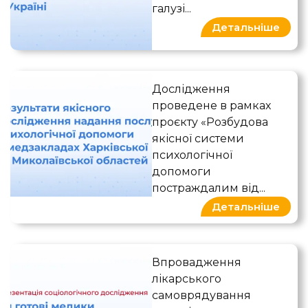
галузі...
Детальніше
Результати якісного досл
Дослідження
проведене в рамках
проєкту «Розбудова
якісної системи
психологічної
допомоги
постраждалим від...
Детальніше
Чи готові медики до сам
Впровадження
лікарського
самоврядування