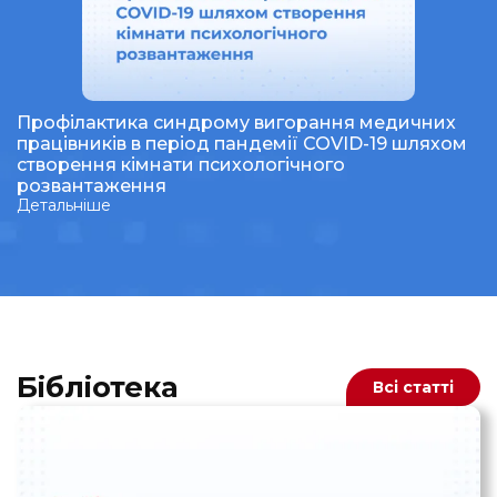
Профілактика синдрому вигорання медичних
працівників в період пандемії COVID-19 шляхом
створення кімнати психологічного
розвантаження
Детальніше
Бібліотека
Всі статті