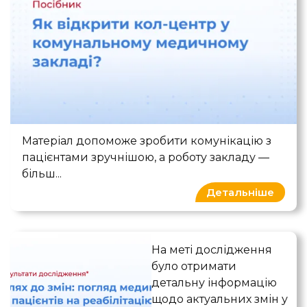
Як відкрити кол-центр у комунальном
Матеріал допоможе зробити комунікацію з
пацієнтами зручнішою, а роботу закладу —
більш...
Детальніше
Погляд медиків та пацієнті
На меті дослідження
було отримати
детальну інформацію
щодо актуальних змін у