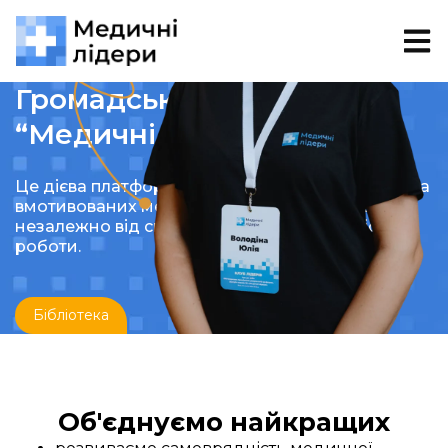
Громадська організація
“Медичні лідери”
Це дієва платформа для об’єднання активних та
вмотивованих медичних фахівців та фахівцинь,
незалежно від спеціалізації, посади чи місця
роботи.
Бібліотека
Об'єднуємо найкращих