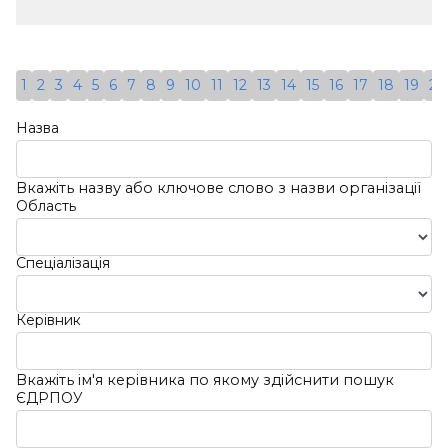
ЄДРПОУ:
Будинок 4, Квартира
42849577
110
Керівник:
Спеціалізація:
Фармація
Детальніше
Федорчук
1
2
3
4
5
6
7
8
9
10
11
12
13
14
15
16
17
18
19
20
Адреса:
Україна, 58020,
Оксана
Чернівецька Обл., Місто
Олександрівна;
Назва
Чернівці, Вулиця
01.04.2019
Хотинська, Будинок 43-З
ЄДРПОУ:
Вкажіть назву або ключове слово з назви організації
Область
42983399
Детальніше
Спеціалізація
Керівник
Вкажіть ім'я керівника по якому здійснити пошук
ЄДРПОУ