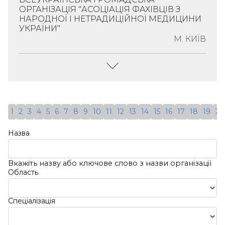
Віктор
ОРГАНІЗАЦІЯ "АСОЦІАЦІЯ ФАХІВЦІВ З
Адреса:
Україна, 77161, Івано-
НАРОДНОЇ І НЕТРАДИЦІЙНОЇ МЕДИЦИНИ
Данилович;
Франківська Обл.,
УКРАЇНИ"
20.04.2011
М. КИЇВ
Галицький Р-Н, Село
ЄДРПОУ:
Блюдники, Вулиця
37510605
Галицька, Будинок 20
Детальніше
Керівник:
Спеціалізація:
Народна І
Гарник
Нетрадиційна Медицина
1
2
3
4
5
6
7
8
9
10
11
12
13
14
15
16
17
18
19
20
Тетяна
Адреса:
Україна, 04123, Місто
Петрівна
Назва
Київ, Вулиця
ЄДРПОУ:
Червонопільська, Будинок 2
33443640
В, Квартира 16
Вкажіть назву або ключове слово з назви організації
Область
Детальніше
Спеціалізація