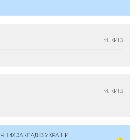
огія
в, Голосіївський Район, Вулиця Ломоносова,
М. КИЇВ
ематологія-Онкологія
 Шевченківський Район, Вулиця В'Ячеслава
М. КИЇВ
/1
матологія
ЧНИХ ЗАКЛАДІВ УКРАЇНИ
київ, Шевченківський Район, Бульвар Тараса