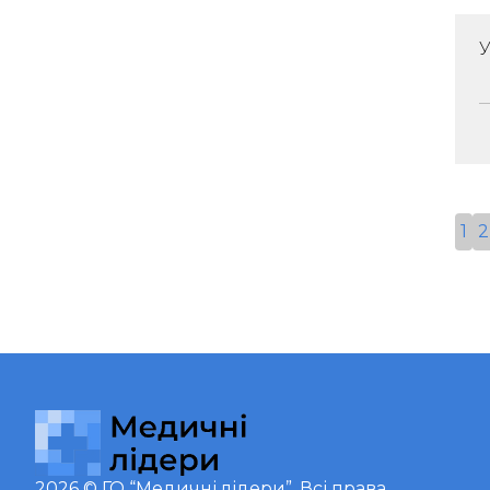
У
1
2
2026 ©
ГО “Медичні лідери”
. Всі права