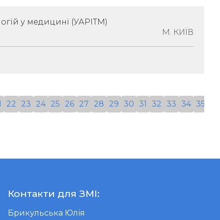
рські Асоціації
огій у медицині (УАРІТМ)
иїв, Солом'Янський Район, Вулиця
М. КИЇВ
инок 3, Офіс 40
ізація:
Інше
1
22
23
24
25
26
27
28
29
30
31
32
33
34
35
36
:
Контакти для ЗМІ:
Брикульська Юлія