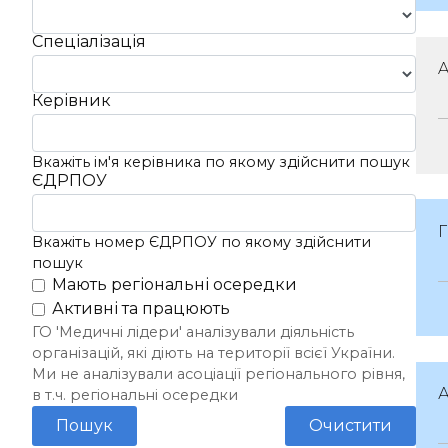
Спеціалізація
A
Керівник
Вкажіть ім'я керівника по якому здійснити пошук
ЄДРПОУ
Вкажіть номер ЄДРПОУ по якому здійснити
пошук
Мають регіональні осередки
Активні та працюють
ГО 'Медичні лідери' аналізували діяльність
організацій, які діють на території всієї України.
Ми не аналізували асоціації регіонального рівня,
А
в т.ч. регіональні осередки
Пошук
Очистити