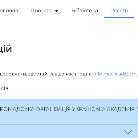
Головна
Про нас
Бібліотека
Реєстр
цій
доповнити, звертайтесь до нас (пошта:
info.med.lead@gma
сів.
ГРОМАДСЬКА ОРГАНІЗАЦІЯ УКРАЇНСЬКА АКАДЕМІЯ