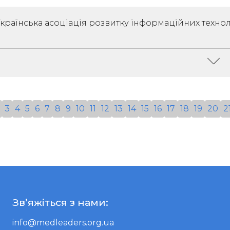
Керівник:
Івахненко Олексій
Спеціалізація:
Ліка
Володимирович
країнська асоціація розвитку інформаційних технол
Адреса:
03110, М.к
ЄДРПОУ:
38353887
Солом'Янська, Буд
Детальніше
Керівник:
Коваленко Олександр Сергійович
Спеціал
3
4
5
6
7
8
9
10
11
12
13
14
15
16
17
18
19
20
2
ЄДРПОУ:
38901379
Адреса
Детальніше
Зв’яжіться з нами:
info@medleaders.org.ua