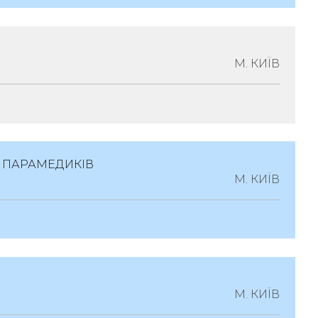
логія
 Обл., Місто Львів, Вулиця Лукіяновича,
М. КИЇВ
ологія
А ПАРАМЕДИКІВ
, Шевченківський Район, Вулиця
М. КИЇВ
динок 9-А
ка Допомога
о Київ, Вулиця Антоновича, Будинок 157,
М. КИЇВ