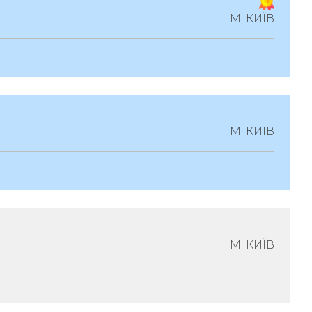
к 37/122
М. КИЇВ
оціації
сто Київ, Проспект Перемоги, Будинок 21-А,
М. КИЇВ
 Офіс 1
рські Асоціації
то Київ, Вул.виговського Івана, Будинок 3,
М. КИЇВ