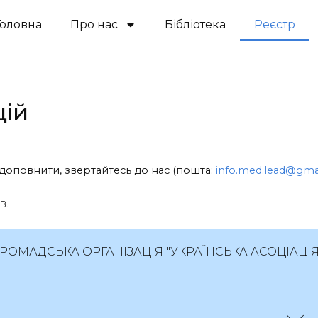
Головна
Про нас
Бібліотека
Реєстр
цій
доповнити, звертайтесь до нас (пошта:
info.med.lead@gma
в.
ГРОМАДСЬКА ОРГАНІЗАЦІЯ "УКРАЇНСЬКА АСОЦІАЦІЯ