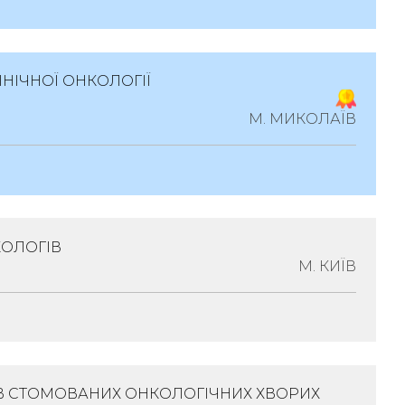
ча Гематологія-Онкологія
ІНІЧНОЇ ОНКОЛОГІЇ
1135, Місто Київ, Вул.чорновола Вячеслава,
М. МИКОЛАЇВ
на Онкологія
КОЛОГІВ
1, Миколаївська Обл., Місто Миколаїв,
М. КИЇВ
нок 2
ологія
ІВ СТОМОВАНИХ ОНКОЛОГІЧНИХ ХВОРИХ
03022, Місто Київ, Вулиця Ломоносова,