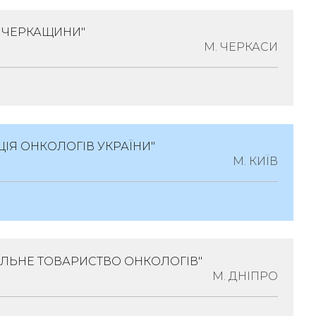
:
Онкологія
В ЧЕРКАЩИНИ"
на, 21000, Вінницька Обл., Місто Вінниця,
М. ЧЕРКАСИ
ьницьке Шосе, Будинок 84
ологія
ІЯ ОНКОЛОГІВ УКРАЇНИ"
18009, Черкаська Обл., Місто Черкаси, Вулиця
М. КИЇВ
ок 7, Кімната 3
логія
АЛЬНЕ ТОВАРИСТВО ОНКОЛОГІВ"
022, Місто Київ, Вулиця Ломоносова,
М. ДНІПРО