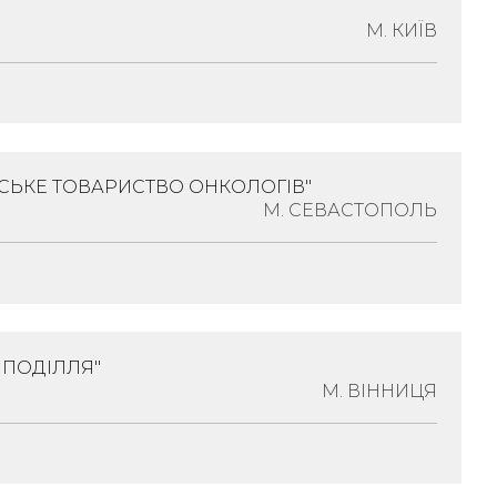
М. КИЇВ
ологія
СЬКЕ ТОВАРИСТВО ОНКОЛОГІВ"
2099, Місто Київ, Вулиця Санаторна, Будинок
М. СЕВАСТОПОЛЬ
ологія
 ПОДІЛЛЯ"
99045, Місто Севастополь, Вулиця Єрошенка,
М. ВІННИЦЯ