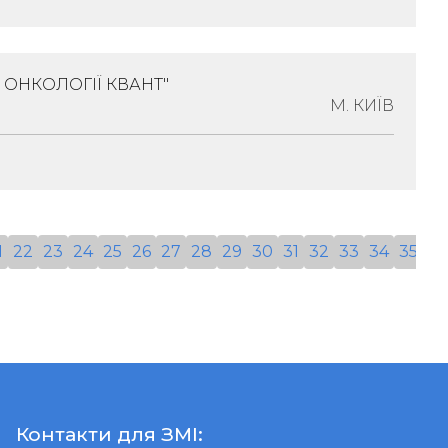
 ОНКОЛОГІЇ КВАНТ"
пропетровська Обл., Місто Дніпро,
М. КИЇВ
Будинок 4, Квартира 20
Онкологія
1
22
23
24
25
26
27
28
29
30
31
32
33
34
35
36
а, 04114, Місто Київ, Вулиця Красицького,
орпус 1
Контакти для ЗМІ: