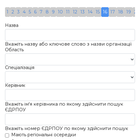
Керівник:
Спеціалізація:
Онкологія
Шатайло
1
2
3
4
5
6
7
8
9
10
11
12
13
14
15
16
17
18
19
20
Адреса:
Україна, 23252,
Наталія
Вінницька Обл., Вінницький
Василівна;
Назва
Р-Н, Селище Міського Типу
05.10.2019
Вороновиця, Вулиця
ЄДРПОУ:
Гагаріна, Будинок 6, Квартира
Вкажіть назву або ключове слово з назви організації
Область
43371063
10
Детальніше
Спеціалізація
Керівник
Вкажіть ім'я керівника по якому здійснити пошук
ЄДРПОУ
Вкажіть номер ЄДРПОУ по якому здійснити пошук
Мають регіональні осередки