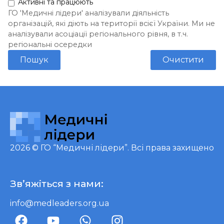
Активні та працюють
ГО 'Медичні лідери' аналізували діяльність
організацій, які діють на території всієї України. Ми не
аналізували асоціації регіонального рівня, в т.ч.
регіональні осередки
Пошук
Очистити
2026 ©
ГО “Медичні лідери”
. Всі права захищено
Зв’яжіться з нами:
info@medleaders.org.ua