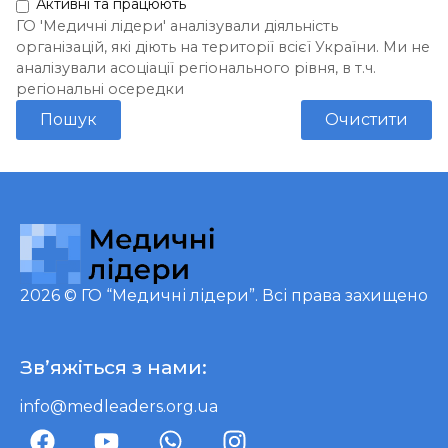
Активні та працюють
ГО 'Медичні лідери' аналізували діяльність
організацій, які діють на території всієї України. Ми не
аналізували асоціації регіонального рівня, в т.ч.
регіональні осередки
Пошук
Очистити
2026 ©
ГО “Медичні лідери”
. Всі права захищено
Зв’яжіться з нами:
info@medleaders.org.ua