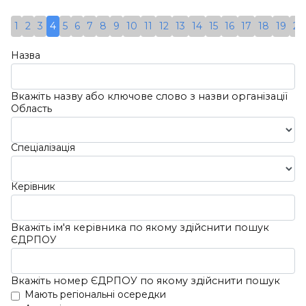
Детальніше
Керівник:
Спеціалізація:
Кузьменко
Анестезіологія
1
2
3
4
5
6
7
8
9
10
11
12
13
14
15
16
17
18
19
20
Вадим
Адреса:
Україна, 54000,
Леонідович;
Назва
Миколаївська Обл.,
29.05.2013
Місто Миколаїв, Вулиця
ЄДРПОУ:
Київська, 1
Вкажіть назву або ключове слово з назви організації
Область
26233380
Детальніше
Спеціалізація
Керівник
Вкажіть ім'я керівника по якому здійснити пошук
ЄДРПОУ
Вкажіть номер ЄДРПОУ по якому здійснити пошук
Мають регіональні осередки