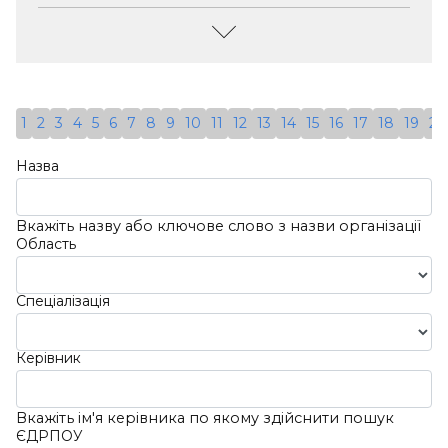
20.05.2021;
Вул.микільсько-
(Відсутні)
Слобідська, Будинок
ЄДРПОУ:
44237630
4-В, Квартира 35
Керівник:
Спеціалізація:
Детальніше
Сенченко Юлія
Психологія
1
2
3
4
5
6
7
8
9
10
11
12
13
14
15
16
17
18
19
20
Миколаївна;
Адреса:
Україна, 69118,
Президент
Назва
Запорізька Обл., Місто
Організації;
Запоріжжя,
01.09.2021
Вул.ласточкіна
Вкажіть назву або ключове слово з назви організації
Область
ЄДРПОУ:
Миколи, Будинок 121
44521123
Спеціалізація
Детальніше
Керівник
Вкажіть ім'я керівника по якому здійснити пошук
ЄДРПОУ