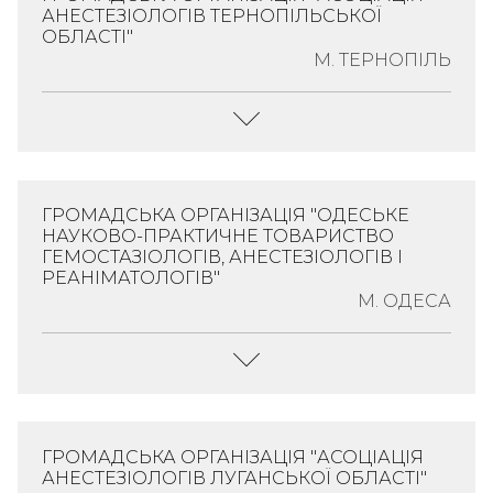
Олександрович;
АНЕСТЕЗІОЛОГІВ ТЕРНОПІЛЬСЬКОЇ
Адреса:
Україна, 65006,
ОБЛАСТІ"
22.01.2015
Одеська Обл., Місто
М. ТЕРНОПІЛЬ
ЄДРПОУ:
Одеса, Вулиця
35697141
Академіка Воробйова,
Будинок 5
Детальніше
Керівник:
Спеціалізація:
Ємяшев
Анестезіологія
ГРОМАДСЬКА ОРГАНІЗАЦІЯ "ОДЕСЬКЕ
Олег
НАУКОВО-ПРАКТИЧНЕ ТОВАРИСТВО
Адреса:
Україна, 46008,
ГЕМОСТАЗІОЛОГІВ, АНЕСТЕЗІОЛОГІВ І
Вікторович;
Тернопільська Обл., Місто
РЕАНІМАТОЛОГІВ"
(Згідно
М. ОДЕСА
Тернопіль, Вулиця Князя
Статуту)
Острозького, Будинок 18,
ЄДРПОУ:
Квартира 9
37710627
Керівник:
Спеціалізація:
Детальніше
Тарабрін Олег
Анестезіологія
ГРОМАДСЬКА ОРГАНІЗАЦІЯ "АСОЦІАЦІЯ
Олександрович;
АНЕСТЕЗІОЛОГІВ ЛУГАНСЬКОЇ ОБЛАСТІ"
Адреса:
Україна, 65049,