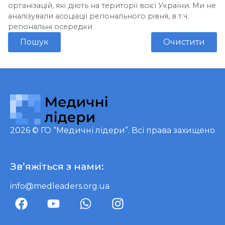
організацій, які діють на території всієї України. Ми не
аналізували асоціації регіонального рівня, в т.ч.
регіональні осередки
Пошук
Очистити
2026 ©
ГО “Медичні лідери”
. Всі права захищено
Зв’яжіться з нами:
info@medleaders.org.ua