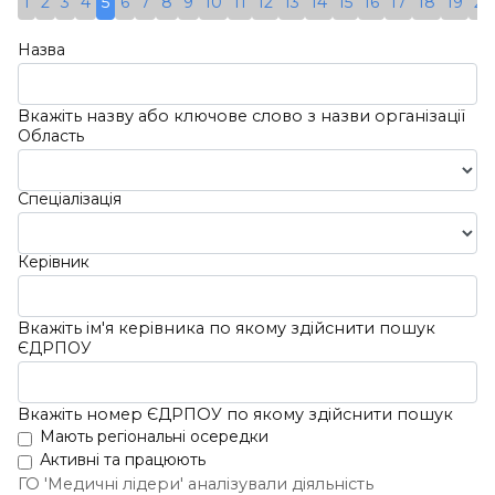
1
2
3
4
5
6
7
8
9
10
11
12
13
14
15
16
17
18
19
20
Адреса:
Україна, 79010,
Олег
Львівська Обл., Місто Львів,
Петрович
Назва
Вулиця Пекарська, Будинок
ЄДРПОУ:
69 А
23949480
Вкажіть назву або ключове слово з назви організації
Область
Детальніше
Спеціалізація
Керівник
Вкажіть ім'я керівника по якому здійснити пошук
ЄДРПОУ
Вкажіть номер ЄДРПОУ по якому здійснити пошук
Мають регіональні осередки
Активні та працюють
ГО 'Медичні лідери' аналізували діяльність