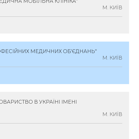
ЕДИЧНА МОБІЛЬНА КЛІНІКА"
вівська Обл., Місто Львів, Вулиця Бойчука ,
М. КИЇВ
кі Асоціації
ОФЕСІЙНИХ МЕДИЧНИХ ОБ'ЄДНАНЬ"
2, Місто Київ, Вулиця Академіка Філатова,
М. КИЇВ
ікарські Асоціації
ВАРИСТВО В УКРАЇНІ ІМЕНІ
, 04050, Місто Київ, Вул.майбороди
ок 8, Корпус 6
М. КИЇВ