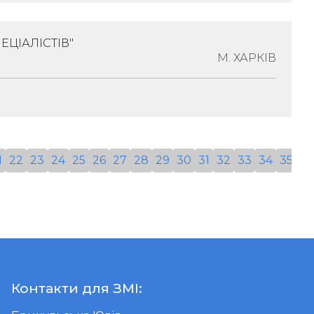
арські Асоціації
ЦІАЛІСТІВ"
04211, Місто Київ, Вул.йорданська, Будинок
М. ХАРКІВ
ціалізація:
Лікарські Асоціації
1
22
23
24
25
26
27
28
29
30
31
32
33
34
35
36
еса:
Україна, 61064, Харківська Обл., Місто
ків, Вул.полтавський Шлях, Будинок 115
Контакти для ЗМІ: