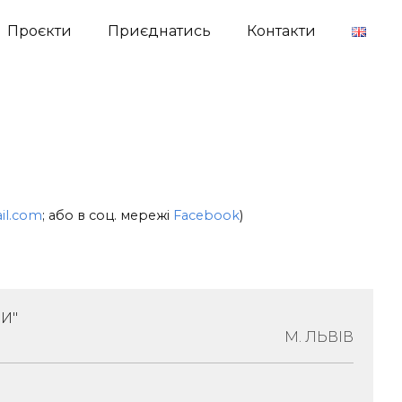
Проєкти
Приєднатись
Контакти
il.com
; або в соц. мережі
Facebook
)
И"
М. ЛЬВІВ