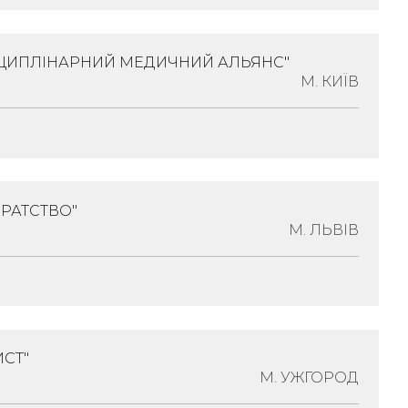
рські Асоціації
СЦИПЛІНАРНИЙ МЕДИЧНИЙ АЛЬЯНС"
9000, Львівська Обл., Місто Львів, Вулиця
М. КИЇВ
инок 72, Квартира 206
ція:
Лікарські Асоціації
БРАТСТВО"
раїна, 03039, Місто Київ, Вулиця Деміївська,
М. ЛЬВІВ
3
ізація:
Лікарські Асоціації
СТ"
:
Україна, 79014, Львівська Обл., Місто Львів,
М. УЖГОРОД
красова М., Будинок 47, Квартира 3