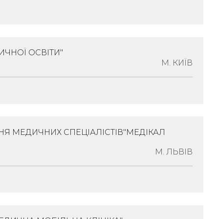
і Асоціації
ИЧНОЇ ОСВІТИ"
0, Закарпатська Обл., Місто Ужгород, Вулиця
М. КИЇВ
, Квартира 12
едична Освіта
НЯ МЕДИЧНИХ СПЕЦІАЛІСТІВ"МЕДІКАЛ
, 04116, Місто Київ, Вулиця Коперніка,
артира 46Г
М. ЛЬВІВ
оціації