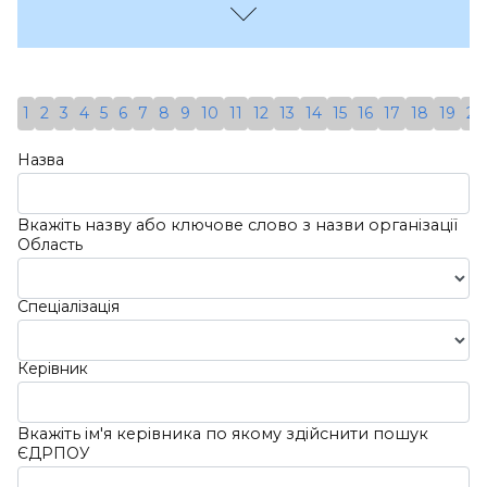
Вулиця
ЄДРПОУ:
40665991
Михайлівська,
Будинок 24-А
Керівник:
Спеціалізація:
Детальніше
Пасєчнікова
Офтальмологія
1
2
3
4
5
6
7
8
9
10
11
12
13
14
15
16
17
18
19
20
Наталія
Адреса:
Україна, 65061,
Володимирівна
Назва
Одеська Обл., Місто
ЄДРПОУ:
Одеса, Французький
33721774
Бульвар, Будинок 49/51
Вкажіть назву або ключове слово з назви організації
Область
Детальніше
Спеціалізація
Керівник
Вкажіть ім'я керівника по якому здійснити пошук
ЄДРПОУ