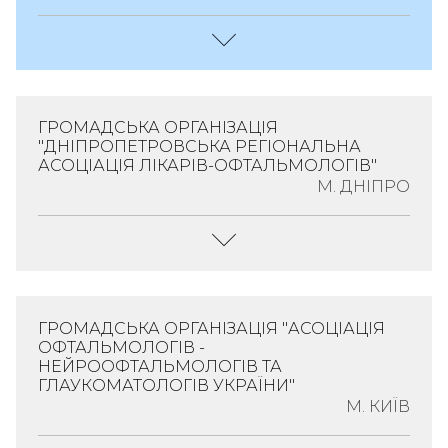
Керівник:
Спеціалізація:
Дитяча
Шадрін Олег
Гастроентерологія
ГРОМАДСЬКА ОРГАНІЗАЦІЯ
Геннадійович;
"ДНІПРОПЕТРОВСЬКА РЕГІОНАЛЬНА
Адреса:
Україна, 04050,
АСОЦІАЦІЯ ЛІКАРІВ-ОФТАЛЬМОЛОГІВ"
(Згідно Статуту)
Місто Київ, Вулиця
М. ДНІПРО
ЄДРПОУ:
Платона Майбороди,
38258904
Будинок 8
Детальніше
Керівник:
Спеціалізація:
Сердюк Валерій
Офтальмологія
ГРОМАДСЬКА ОРГАНІЗАЦІЯ "АСОЦІАЦІЯ
Миколайович;
ОФТАЛЬМОЛОГІВ -
Адреса:
Україна,
НЕЙРООФТАЛЬМОЛОГІВ ТА
Голова
49044,
ГЛАУКОМАТОЛОГІВ УКРАЇНИ"
Правління;
М. КИЇВ
Дніпропетровська
23.04.2021
Обл., Місто Дніпро,