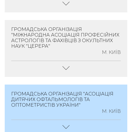
ЄДРПОУ:
41922341
Площа Соборна,
Будинок 14
Керівник:
Жабоєдов
Спеціалізація:
Детальніше
Дмитро
Офтальмологія
ГРОМАДСЬКА ОРГАНІЗАЦІЯ
Геннадійович;
"МІЖНАРОДНА АСОЦІАЦІЯ ПРОФЕСІЙНИХ
Адреса:
Україна,
АСТРОЛОГІВ ТА ФАХІВЦІВ З ОКУЛЬТНИХ
Голова Організації;
02081, Місто Київ,
НАУК "ЦЕРЕРА"
29.10.2020
М. КИЇВ
Дніпровська
ЄДРПОУ:
43899865
Набережна,
Будинок 23
Детальніше
Керівник:
Спеціалізація:
Атаманенко Лілія
Народна І
ГРОМАДСЬКА ОРГАНІЗАЦІЯ "АСОЦІАЦІЯ
Владиславівна;
Нетрадиційна
ДИТЯЧИХ ОФТАЛЬМОЛОГІВ ТА
ОПТОМЕТРИСТІВ УКРАЇНИ"
31.12.2012; (Немає
Медицина
М. КИЇВ
Обмежень)
Адреса:
Україна,
ЄДРПОУ:
38537277
04070, Місто Київ,
Вулиця Спаська,