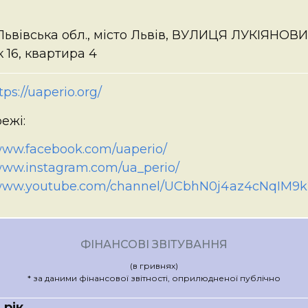
Львівська обл., місто Львів, ВУЛИЦЯ ЛУКІЯНОВИ
 16, квартира 4
tps://uaperio.org/
ежі:
/www.facebook.com/uaperio/
/www.instagram.com/ua_perio/
/www.youtube.com/channel/UCbhN0j4az4cNqIM9
ФІНАНСОВІ ЗВІТУВАННЯ
(в гривнях)
* за даними фінансової звітності, оприлюдненої публічно
 рік