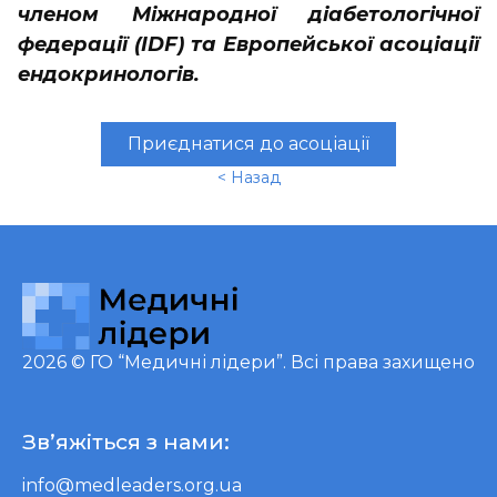
членом Міжнародної діабетологічної
федерації (IDF) та Европейської асоціації
ендокринологів.
Приєднатися до асоціації
< Назад
2026 ©
ГО “Медичні лідери”
. Всі права захищено
Зв’яжіться з нами:
info@medleaders.org.ua