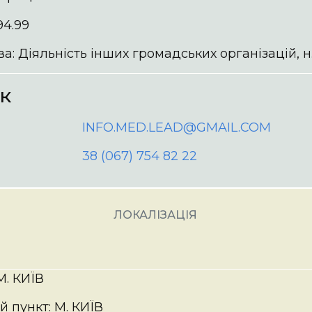
94.99
а: Діяльність інших громадських організацій, н.в.
ок
INFO.MED.LEAD@GMAIL.COM
38 (067) 754 82 22
ЛОКАЛІЗАЦІЯ
М. КИЇВ
 пункт: М. КИЇВ