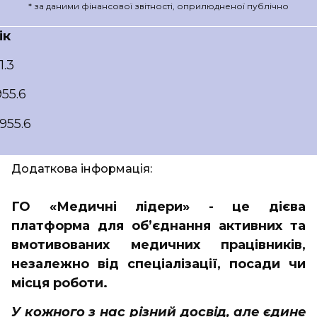
* за даними фінансової звітності, оприлюдненої публічно
ік
1.3
55.6
955.6
Додаткова інформація:
ГО «Медичні лідери» - це дієва
платформа для об’єднання активних та
вмотивованих медичних працівників,
незалежно від спеціалізації, посади чи
місця роботи.
У кожного з нас різний досвід, але єдине