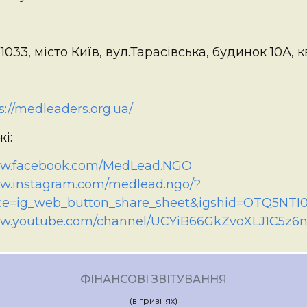
01033, місто Київ, вул.Тарасівська, будинок 10А, 
s://medleaders.org.ua/
і:
www.facebook.com/MedLead.NGO
ww.instagram.com/medlead.ngo/?
ce=ig_web_button_share_sheet&igshid=OTQ5NTI
ww.youtube.com/channel/UCYiB66GkZvoXLJ1C5z6
ФІНАНСОВІ ЗВІТУВАННЯ
(в гривнях)