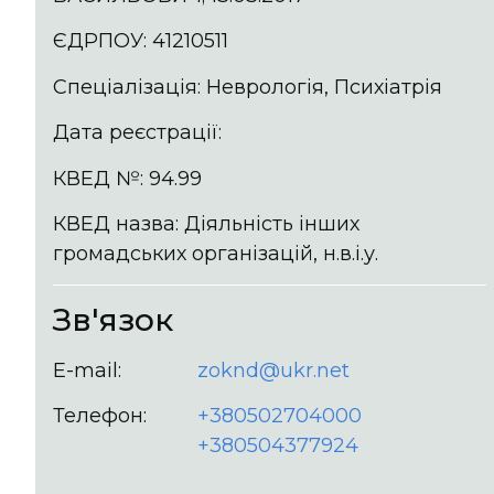
ЄДРПОУ: 41210511
Спеціалізація: Неврологія, Психіатрія
Дата реєстрації:
КВЕД №: 94.99
КВЕД назва: Діяльність інших
громадських організацій, н.в.і.у.
Зв'язок
E-mail:
zoknd@ukr.net
Телефон:
+380502704000
+380504377924