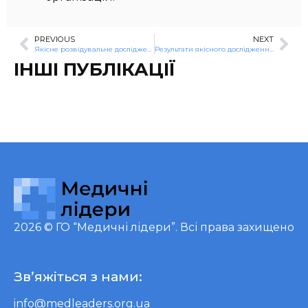
PREVIOUS
NEXT
Якісне розвідувальне дослідження уявлень, знань та досвіду пацієнтів щодо реабілітації Україні
Результати якісного дослідження надання послуг психологічної допомоги в медзакладах Харківської та Миколаївської областей
ІНШІ ПУБЛІКАЦІЇ
2026 ©
ГО “Медичні лідери”
. Всі права захищено
Зв’яжіться з нами:
info@medleaders.org.ua