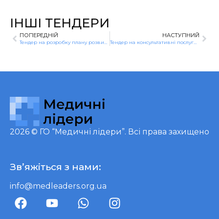
ІНШІ ТЕНДЕРИ
ПОПЕРЕДНІЙ
НАСТУПНИЙ
Тендер на розробку плану розвитку реабілітації в двох громадах та проведення вебінарів для медиків та менеджерів лікарень
Тендер на консультативні послуги з координації польових соціологічних робіт
2026 ©
ГО “Медичні лідери”
. Всі права захищено
Зв’яжіться з нами:
info@medleaders.org.ua