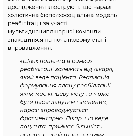
дослідження ілюструють, що наразі
холістична біопсихосоціальна модель
реабілітації за участі
мультидисциплінарної команди
знаходиться на початковому етапі
впровадження.
«‎
Шлях пацієнта в рамках
реабілітації залежить від лікаря,
який веде пацієнта. Реалізація
формування плану реабілітації,
який має кінцеву мету та може
бути переглянутим і зміненим,
наразі впроваджується
фрагментарно. Лікар, що веде
пацієнта, приймає більшість
рішень, а пацієнт іде за ними,