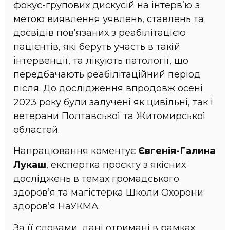
фокус-групових дискусій на інтерв’ю з
метою виявлення уявлень, ставлень та
досвідів пов’язаних з реабілітацією
пацієнтів, які беруть участь в такій
інтервенції, та лікують патології, що
передбачають реабілітаційний період
після. До дослідження впродовж осені
2023 року були залучені як цивільні, так і
ветерани Полтавської та Житомирської
областей.
Напрацювання коментує
Євгенія-Галина
Лукаш
, експертка проєкту з якісних
досліджень в темах громадського
здоровʼя та магістерка Школи Охорони
здоровʼя НаУКМА.
За її словами, дані отримані в рамках