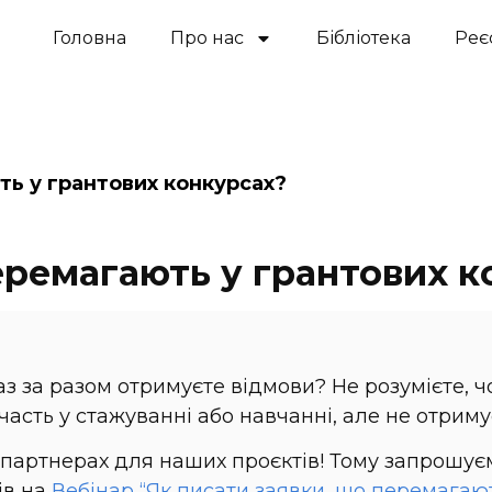
Головна
Про нас
Бібліотека
Реє
ть у грантових конкурсах?
еремагають у грантових к
з за разом отримуєте відмови? Не розумієте, чо
часть у стажуванні або навчанні, але не отри
х партнерах для наших проєктів! Тому запрошу
ів на
Вебінар “Як писати заявки, що перемагают