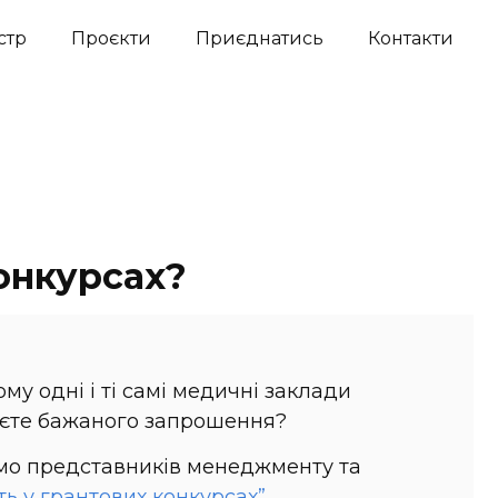
стр
Проєкти
Приєднатись
Контакти
онкурсах?
му одні і ті самі медичні заклади
муєте бажаного запрошення?
ємо представників менеджменту та
ь у грантових конкурсах”
.