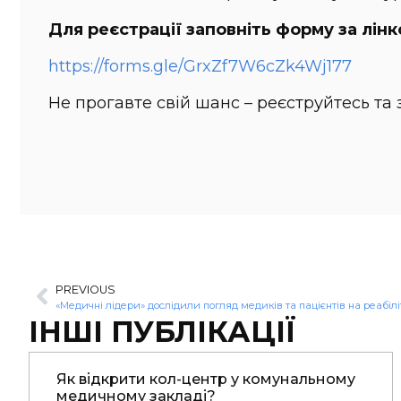
Для реєстрації заповніть форму за лінк
https://forms.gle/GrxZf7W6cZk4Wj177
Не прогавте свій шанс – реєструйтесь та
PREVIOUS
«‎Медичні лідери» дослідили погляд медиків та пацієнтів на реабілі
ІНШІ ПУБЛІКАЦІЇ
Як відкрити кол-центр у комунальному
медичному закладі?