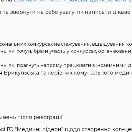
 та звернути на себе увагу, як написати цікав
рсональних конкурсах на стажування, відвідування к
нь, які хочуть брати участь у конкурсах, організов
ень, які прагнуть напряму працювати з іноземними 
я Брикульська та керівник комунального медич
вень після реєстрації.
урсі ГО “Медичні лідери” щодо створення кол-це