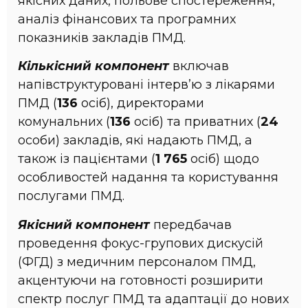
якісних даних, польове спостереження,
аналіз фінансових та програмних
показників закладів ПМД.
Кількісний компонент
включав
напівструктуровані інтерв’ю з лікарями
ПМД (
136
осіб), директорами
комунальних (
136
осіб) та приватних (
24
особи) закладів, які надають ПМД, а
також із пацієнтами (
1 765
осіб) щодо
особливостей надання та користування
послугами ПМД.
Якісний компонент
передбачав
проведення фокус-групових дискусій
(ФГД) з медичним персоналом ПМД,
акцентуючи на готовності розширити
спектр послуг ПМД та адаптації до нових