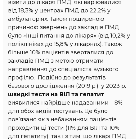
візити до лікаря ПМД, які варіювалися
від 18,3% у центрах ПМД до 22,2% у
амбулаторіях. Також поширеною
причиною звернень до закладів ПМД
було «Інші питання до лікаря» (від 10,2% у
поліклініках до 15,8% у лікарнях). Також
більше 10% пацієнтів зверталися до
закладів ПМД з метою отримати
направлення до спеціаліста вузького
профілю. Подібно до результатів
базового дослідження (2019 р.), у 2023 р.
швидкі тести на ВІЛ та гепатит
виявилися найрідше надаваними – 8%
для обох видів тестувань. Це було
пов’язано як з небажанням пацієнтів
проходити ці тести (11% для ВІЛ та 10%
для гепатиту), так і з тим, що лікарі ПМД