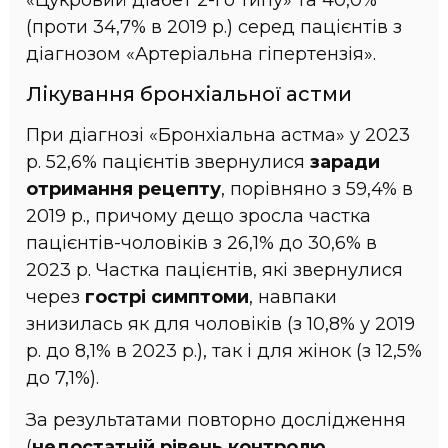
(проти 34,7% в 2019 р.) серед пацієнтів з
діагнозом «Артеріальна гіпертензія».
Лікування бронхіальної астми
При діагнозі «Бронхіальна астма» у 2023
р. 52,6% пацієнтів звернулися
заради
отримання рецепту
, порівняно з 59,4% в
2019 р., причому дещо зросла частка
пацієнтів-чоловіків з 26,1% до 30,6% в
2023 р. Частка пацієнтів, які звернулися
через
гострі симптоми
, навпаки
знизилась як для чоловіків (з 10,8% у 2019
р. до 8,1% в 2023 р.), так і для жінок (з 12,5%
до 7,1%).
За результатами повторно дослідження
(
недостатній рівень контролю