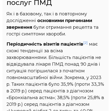
послуг ПМД
Як і в базовому, так і в повторному
дослідженні
основними причинами
звернення
були отримання рецепта та
гострі симптоми хвороби.
[2]
Періодичність візитів пацієнтів
має
схожі тенденції за всіма
захворюваннями. Більшість пацієнтів не
відвідувала лікаря ПМД понад 90 днів і
ситуація погіршилася з початком
повномасштабної війни. Зокрема, у 2023
р. Таких пацієнтів було 35,9% (проти 33,3%
в 2019 р.) серед пацієнтів з діагнозом
«Бронхіальна астма»; 38,5% (проти 25,8% в
2019 р.) серед пацієнтів з діагнозом
«Цукровий діабет 2-го типу» та 40,0%