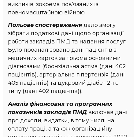
викликів, зокрема пов’язаних із
повномасштабною війною.
Польове спостереження
дало змогу
зібрати додаткові дані щодо організації
роботи закладів ПМД та надання послуг.
Було проаналізовано дані пацієнтів з
медичних карток за трьома основними
діагнозами (бронхіальна астма (дані 402
пацієнтів), артеріальна гіпертензія (дані
405 пацієнтів) та цукровий діабет 2-го
типу (дані 402 пацієнтів)).
Аналіз фінансових та програмних
показників закладів ПМД
включав дані
про доходи, видатки, в тому числі на
оплату праці, а також організаційну
структуру закладів і їх персоналу за 2022