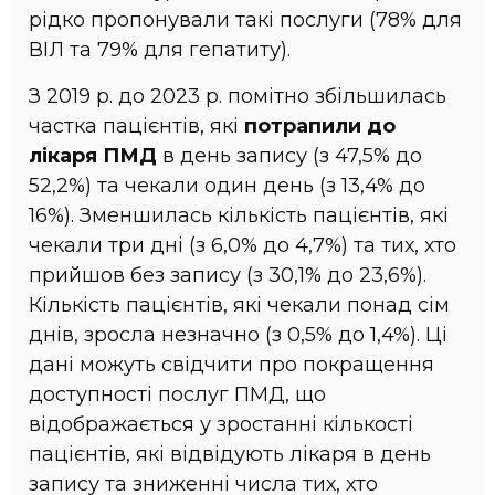
рідко пропонували такі послуги (78% для
ВІЛ та 79% для гепатиту).
З 2019 р. до 2023 р. помітно збільшилась
частка пацієнтів, які
потрапили до
лікаря ПМД
в день запису (з 47,5% до
52,2%) та чекали один день (з 13,4% до
16%). Зменшилась кількість пацієнтів, які
чекали три дні (з 6,0% до 4,7%) та тих, хто
прийшов без запису (з 30,1% до 23,6%).
Кількість пацієнтів, які чекали понад сім
днів, зросла незначно (з 0,5% до 1,4%). Ці
дані можуть свідчити про покращення
доступності послуг ПМД, що
відображається у зростанні кількості
пацієнтів, які відвідують лікаря в день
запису та зниженні числа тих, хто