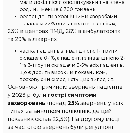
мали дохід після оподаткування на члена
родини менше 6 700 гривень;
респонденти з хронічними хворобами
складали 22% опитаних в поліклініках,
23% в центрах ПМД, 26% в амбулаторіях
та 29% в лікарнях;
частка пацієнтів з інвалідністю 1-ї групи
складала 0-1%, а пацієнти з інвалідністю 2-
ї та 3-ї групи складали 3-5% всіх пацієнтів,
що є досить високим показником,
враховуючи складність цих випадків.
Основною причиною звернень пацієнтів
у 2023 р. були
гострі симптоми
захворювань
(понад
25%
звернень у всіх
типах, за винятком поліклінік, де цей
показник склав 22,5%). На другому місці
за частотою звернень були регулярні