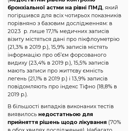
бронхіальної астми на рівні ПМД
, який
погіршився для всіх чотирьох показників
порівняно з базовим дослідженням: в
2023 р. лише 17,1% медичних записів
візиту містяться дані про пікфлоуметрію
(21,3% в 2019 р.), 15,9% записів містять
інформацію про об’єм форсованого
видиху (23,4% в 2019 р.), 15,5% записів
мають записи про життєву ємність
легень (21,1% в 2019 р.) і 13,9% записів
повідомляють про індекс Тіфно (18,8% в
2019 р.).
В більшості випадків виконаних тестів
виявилось
недостатньою для
прийняття рішень щодо лікування
(70%
в обох хвилях дослідження). Набагато